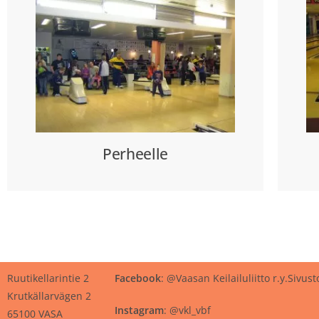
Perheelle
Ruutikellarintie 2
Facebook
: @Vaasan Keilailuliitto r.y.
Sivust
Krutkällarvägen 2
Instagram
: @vkl_vbf
65100 VASA