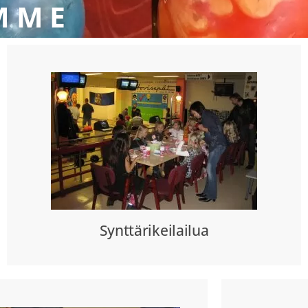
MME
Synttärikeilailua