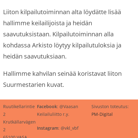
Liiton kilpailutoiminnan alta löydätte lisää
hallimme keilailijoista ja heidän
saavutuksistaan. Kilpailutoiminnan alla
kohdassa Arkisto löytyy kilpailutuloksia ja
heidän saavutuksiaan.
Hallimme kahvilan seinää koristavat liiton
Suurmestarien kuvat.
Ruutikellarintie
Facebook
: @Vaasan
Sivuston toteutus:
2
Keilailuliitto r.y.
PM-Digital
Krutkällarvägen
Instagram
: @vkl_vbf
2
65100 VASA