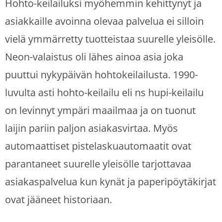
Hohto-keilailuksi myöhemmin kehittynyt ja
asiakkaille avoinna olevaa palvelua ei silloin
vielä ymmärretty tuotteistaa suurelle yleisölle.
Neon-valaistus oli lähes ainoa asia joka
puuttui nykypäivän hohtokeilailusta. 1990-
luvulta asti hohto-keilailu eli ns hupi-keilailu
on levinnyt ympäri maailmaa ja on tuonut
laijin pariin paljon asiakasvirtaa. Myös
automaattiset pistelaskuautomaatit ovat
parantaneet suurelle yleisölle tarjottavaa
asiakaspalvelua kun kynät ja paperipöytäkirjat
ovat jääneet historiaan.