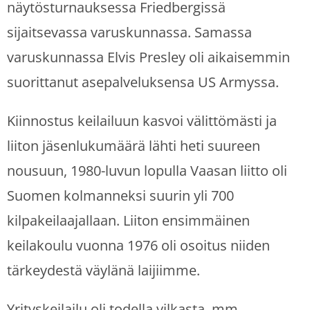
näytösturnauksessa Friedbergissä
sijaitsevassa varuskunnassa. Samassa
varuskunnassa Elvis Presley oli aikaisemmin
suorittanut asepalveluksensa US Armyssa.
Kiinnostus keilailuun kasvoi välittömästi ja
liiton jäsenlukumäärä lähti heti suureen
nousuun, 1980-luvun lopulla Vaasan liitto oli
Suomen kolmanneksi suurin yli 700
kilpakeilaajallaan. Liiton ensimmäinen
keilakoulu vuonna 1976 oli osoitus niiden
tärkeydestä väylänä laijiimme.
Yrityskeilailu oli todella vilkasta, mm.