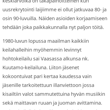
keskiarvoikä on takapainoitteinen kun
uusrekrytointi laijiimme ei ollut jatkuvaa 80- ja
osin 90-luvuilla. Näiden asioiden korjaamiseen
tehdään joka paikkakunnalla nyt paljon töitä.
1980-luvun lopussa maailman kaikkiin
keilahalleihin myöhemmin levinnyt
hohtokeilailu sai Vaasassa alkunsa nk.
Kuutamo-keilailuna. Liiton jäsenet
kokoontuivat pari kertaa kaudessa vain
jäsenille tarkoitettuun illanviettoon jossa
kisailtiin valot sammutettuina hyvän musiikin
sekä maittavan ruuan ja juoman avittamina.