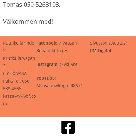
Tomas 050-5263103.
Välkommen med!
Ruutikellarintie
Facebook
: @Vaasan
Sivuston toteutus:
2
Keilailuliitto r.y.
PM-Digital
Krutkällarvägen
Instagram
: @vkl_vbf
2
65100 VASA
YouTube
:
Puh./Tel. 050
@vasabowlinghall8671
538 4566
kassa@vklvbf.co
m