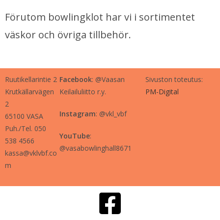
Förutom bowlingklot har vi i sortimentet
väskor och övriga tillbehör.
Ruutikellarintie 2
Facebook
: @Vaasan
Sivuston toteutus:
Krutkällarvägen
Keilailuliitto r.y.
PM-Digital
2
Instagram
: @vkl_vbf
65100 VASA
Puh./Tel. 050
YouTube
:
538 4566
@vasabowlinghall8671
kassa@vklvbf.co
m