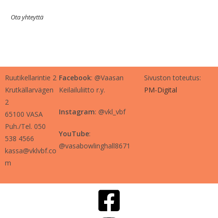
Ota yhteyttä
Ruutikellarintie 2
Facebook
: @Vaasan
Sivuston toteutus:
Krutkällarvägen
Keilailuliitto r.y.
PM-Digital
2
Instagram
: @vkl_vbf
65100 VASA
Puh./Tel. 050
YouTube
:
538 4566
@vasabowlinghall8671
kassa@vklvbf.co
m