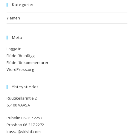
Kategorier
Yleinen
Meta
Logga in
Flöde för inlägg
Flöde för kommentarer
WordPress.org
Yhteystiedot
Ruutikellarintie 2
65100 VAASA
Puhelin 06-317 2257
Proshop 06-317 2272
kassa@vklvbf.com