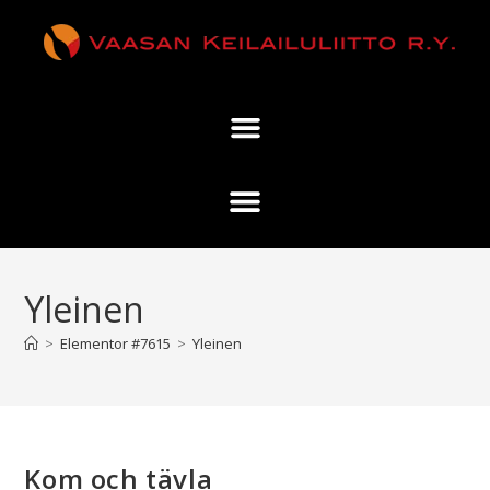
Yleinen
>
Elementor #7615
>
Yleinen
Kom och tävla