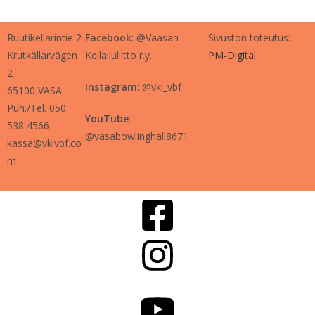
Ruutikellarintie 2
Facebook
: @Vaasan
Sivuston toteutus:
Krutkällarvägen
Keilailuliitto r.y.
PM-Digital
2
Instagram
: @vkl_vbf
65100 VASA
Puh./Tel. 050
YouTube
:
538 4566
@vasabowlinghall8671
kassa@vklvbf.co
m