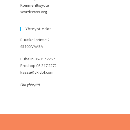
Kommenttisyöte
WordPress.org
Yhteystiedot
Ruutikellarintie 2
65100 VAASA
Puhelin 06-317 2257
Proshop 06-317 2272
kassa@vklvbf.com
Ota yhteyttä