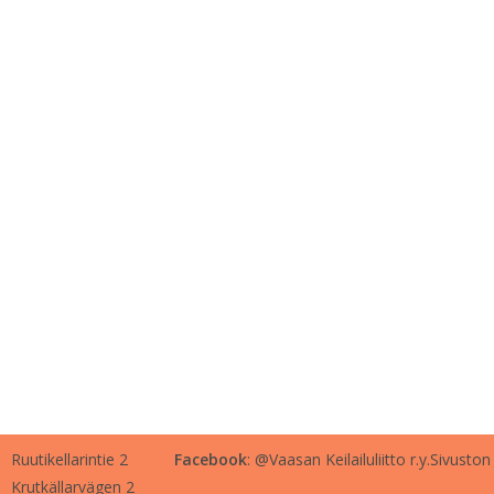
Ruutikellarintie 2
Facebook
: @Vaasan Keilailuliitto r.y.
Sivuston
Krutkällarvägen 2