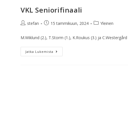
VKL Seniorifinaali
stefan
15 tammikuun, 2024
Yleinen
M.Wiklund (2.), T.Storm (1.), K.Roukus (3.) ja C.Westergård 
Jatka Lukemista