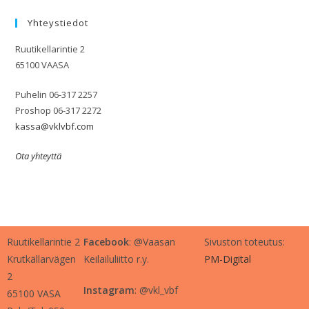
Yhteystiedot
Ruutikellarintie 2
65100 VAASA
Puhelin 06-317 2257
Proshop 06-317 2272
kassa@vklvbf.com
Ota yhteyttä
Ruutikellarintie 2
Facebook
: @Vaasan
Sivuston toteutus:
Krutkällarvägen
Keilailuliitto r.y.
PM-Digital
2
Instagram
: @vkl_vbf
65100 VASA