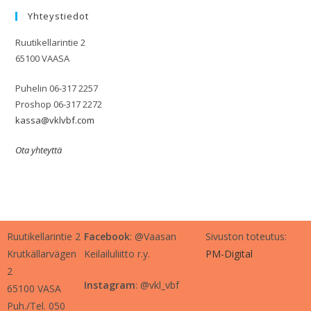
Yhteystiedot
Ruutikellarintie 2
65100 VAASA
Puhelin 06-317 2257
Proshop 06-317 2272
kassa@vklvbf.com
Ota yhteyttä
Ruutikellarintie 2
Facebook
: @Vaasan
Sivuston toteutus:
Krutkällarvägen
Keilailuliitto r.y.
PM-Digital
2
Instagram
: @vkl_vbf
65100 VASA
Puh./Tel. 050