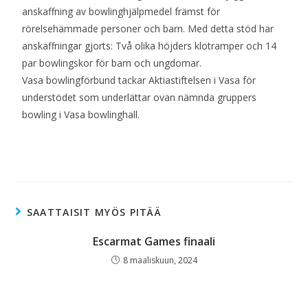
anskaffning av bowlinghjälpmedel främst för
rörelsehämmade personer och barn. Med detta stöd har
anskaffningar gjorts: Två olika höjders klotramper och 14
par bowlingskor för barn och ungdomar.
Vasa bowlingförbund tackar Aktiastiftelsen i Vasa för
understödet som underlättar ovan nämnda gruppers
bowling i Vasa bowlinghall.
SAATTAISIT MYÖS PITÄÄ
Escarmat Games finaali
8 maaliskuun, 2024