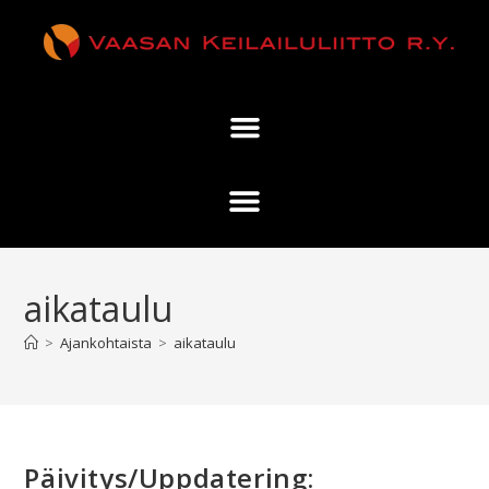
aikataulu
>
Ajankohtaista
>
aikataulu
Päivitys/Uppdatering: