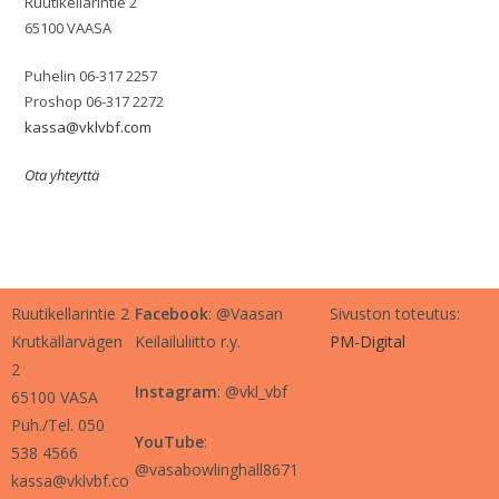
Ruutikellarintie 2
65100 VAASA
Puhelin 06-317 2257
Proshop 06-317 2272
kassa@vklvbf.com
Ota yhteyttä
Ruutikellarintie 2
Facebook
: @Vaasan
Sivuston toteutus:
Krutkällarvägen
Keilailuliitto r.y.
PM-Digital
2
Instagram
: @vkl_vbf
65100 VASA
Puh./Tel. 050
YouTube
:
538 4566
@vasabowlinghall8671
kassa@vklvbf.co